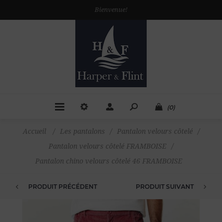
Bienvenue!
(0)
Accueil
/
Les pantalons
/
Pantalon velours côtelé
/
Pantalon velours côtelé FRAMBOISE
/
Pantalon chino velours côtelé 46 FRAMBOISE
PRODUIT PRÉCÉDENT
PRODUIT SUIVANT