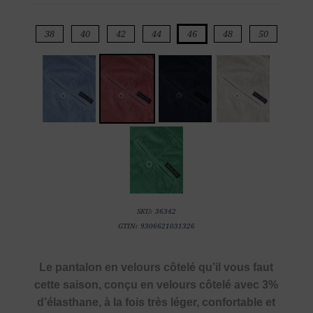
38
40
42
44
46
48
50
SKU:
36342
GTIN:
9306621031326
Le pantalon en velours côtelé qu’il vous faut
cette saison, conçu en velours côtelé avec 3%
d’élasthane, à la fois très léger, confortable et