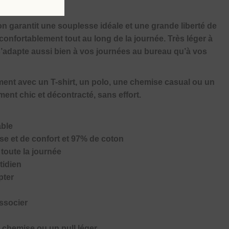
n garantit une souplesse idéale et une grande liberté de
fortablement tout au long de la journée. Très léger à
et s’adapte aussi bien à vos journées au bureau qu’à vos
lement avec un T-shirt, un polo, une chemise casual ou un
ement chic et décontracté, sans effort.
able
se et de confort et 97% de coton
 toute la journée
tidien
pter
associer
e chemise ou un pull léger