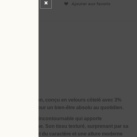
ER
Ajouter aux favoris
50
us faut cette saison, conçu en velours côtelé avec 3%
rtable et élégant pour un bien-être absolu au quotidien.
ôtelé, une pièce incontournable qui apporte
acté à votre tenue. Son tissu texturé, surprenant par sa
l tout en apportant du caractère et une allure moderne