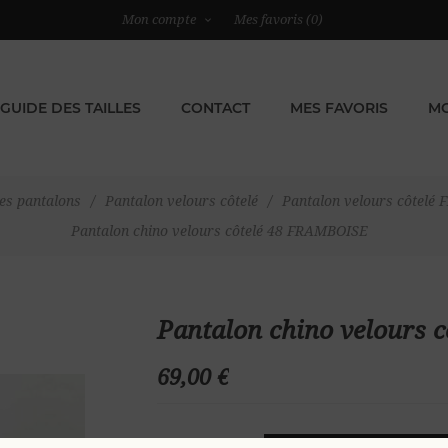
Mon compte
Mes favoris
(0)
GUIDE DES TAILLES
CONTACT
MES FAVORIS
MO
es pantalons
/
Pantalon velours côtelé
/
Pantalon velours côtelé
Pantalon chino velours côtelé 48 FRAMBOISE
Pantalon chino velours
69,00 €