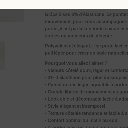
facile à associer.
Grâce à ses 3% d’élasthane, ce pantalo
mouvement, pour vous accompagner con
porter, il est parfait en toute saison 
sorties ou moments de détente.
Polyvalent et élégant, il se porte faci
pull léger pour créer un style naturell
Pourquoi vous allez l’aimer ?
• Velours côtelé doux, léger et confort
• 3% d’élasthane pour plus de souples
• Pantalon très léger, agréable à porter
• Grande liberté de mouvement au quo
• Look chic et décontracté facile à ado
• Style élégant et intemporel
• Texture côtelée tendance et facile à 
• Confort optimal du matin au soir
• À porter avec un T-shirt, un polo, un