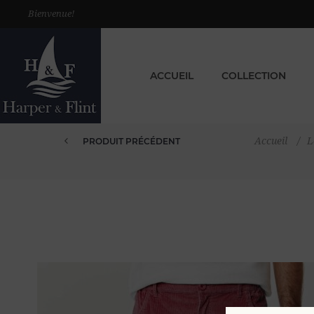
Bienvenue!
ACCUEIL
COLLECTION
Accueil
/
L
PRODUIT PRÉCÉDENT
PANTALON CHINO VELOURS CÔTE...