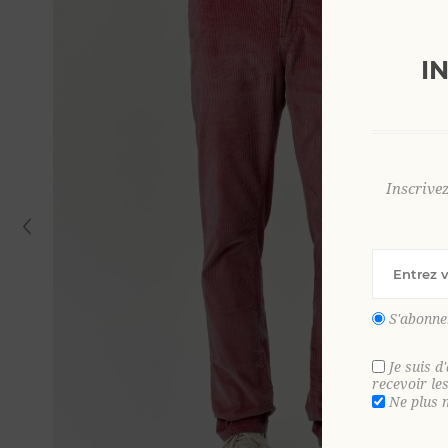
I
Inscrive
S'abonne
Je suis d
recevoir le
Ne plus 