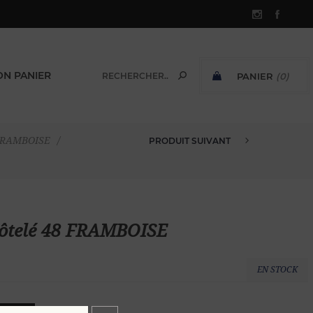
N PANIER
PANIER
(0)
SOUS-TOTAL:
 FRAMBOISE
/
PRODUIT SUIVANT
PANTALON CHINO VELOURS CÔTE...
 côtelé 48 FRAMBOISE
EN STOCK