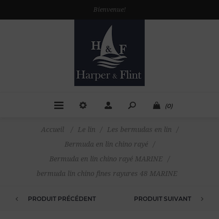
Bienvenue!
(0)
Accueil
/
Le lin
/
Les bermudas en lin
/
Bermuda en lin chino rayé
/
Bermuda en lin chino rayé MARINE
/
bermuda lin chino fines rayures 48 MARINE
PRODUIT PRÉCÉDENT
PRODUIT SUIVANT