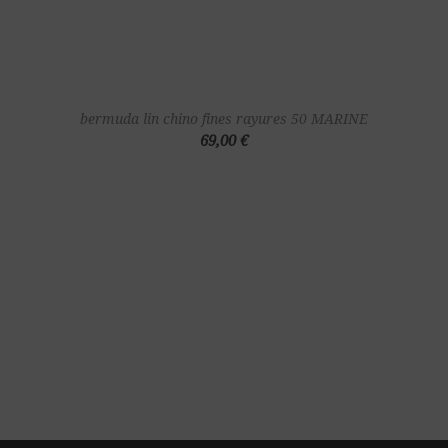
bermuda lin chino fines rayures 50 MARINE
69,00 €