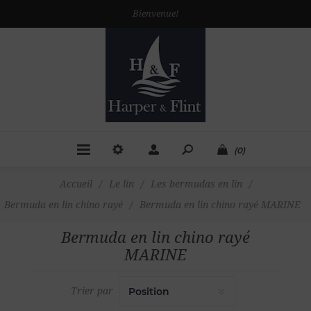
Bienvenue!
(0)
Accueil
/
Le lin
/
Les bermudas en lin
/
Bermuda en lin chino rayé
/
Bermuda en lin chino rayé MARINE
Bermuda en lin chino rayé
MARINE
Trier par