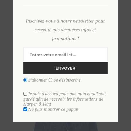
Inscrivez-vous à notre newsletter pour
bermuda lin chino fines rayures 40 MARINE
recevoir nos dernières infos et
69,00 €
promotions !
ENVOYER
S'abonner
Se désinscrire
Je suis d'accord pour que mon email soit
gardé afin de recevoir les informations de
Harper & Flint
Ne plus montrer ce popup