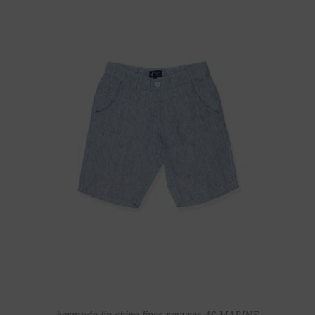
bermuda lin chino fines rayures 46 MARINE