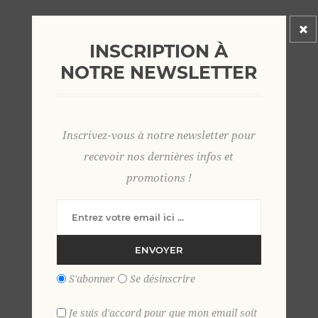
INSCRIPTION À
NOTRE NEWSLETTER
bermuda lin larges rayures élastiqué 2 XL MARINE
69,00 €
Inscrivez-vous à notre newsletter pour
recevoir nos dernières infos et
promotions !
ENVOYER
S'abonner
Se désinscrire
Je suis d'accord pour que mon email soit