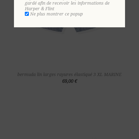
gardé afin de recevoir les informations de
Harper & Flint
Ne plus montrer ce popup
bermuda lin larges rayures élastiqué 3 XL MARINE
69,00 €