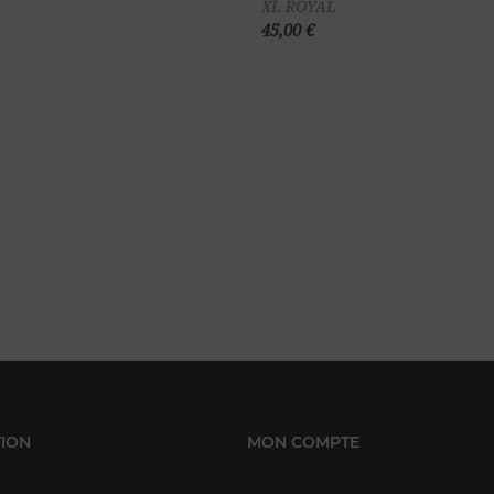
XL ROYAL
panier
pa
45,00 €
ION
MON COMPTE