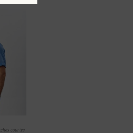
ter au
nches courtes