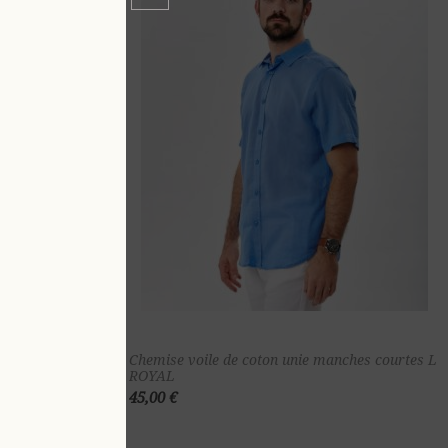
ter au
Ajouter au
nches courtes 4
Chemise voile de coton unie manches courtes L
ROYAL
nier
panier
45,00 €