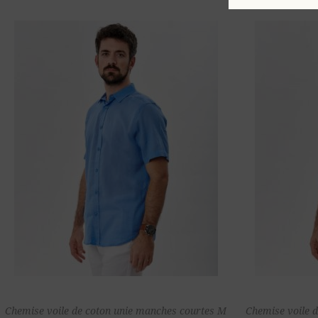
Ajouter au
Chemise voile de coton unie manches courtes M
Chemise voile 