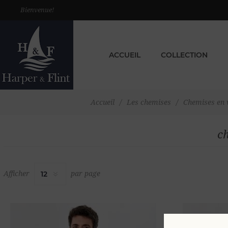
Bienvenue!
ACCUEIL
COLLECTION
Accueil
/
Les chemises
/
Chemises en v
c
Afficher
par page