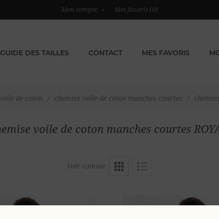
Mon compte
Mes favoris
(0)
GUIDE DES TAILLES
CONTACT
MES FAVORIS
MO
oile de coton
/
chemise voile de coton manches courtes
/
chemise
hemise voile de coton manches courtes ROY
Voir comme