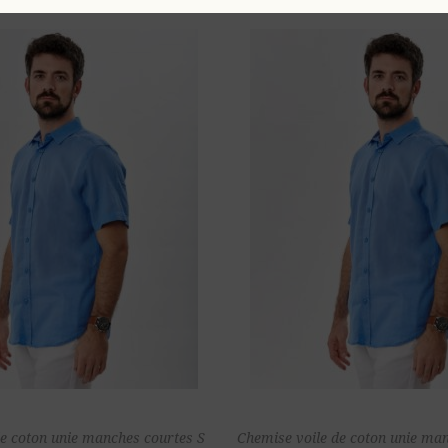
Ajouter au
Ajou
de coton unie manches courtes S
Chemise voile de coton unie ma