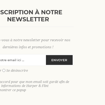
NSCRIPTION À NOTRE
NEWSLETTER
z-vous à notre newsletter pour recevoir nos
dernières infos et promotions !
ENVOYER
r
Se désinscrire
'accord pour que mon email soit gardé afin de
Ajouter au
Ajou
fines rayures Transat 3 XL
Chemise en lin fines rayures Tr
s informations de Harper & Flint
MARINE
montrer ce popup
panier
pa
79,00 €