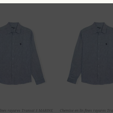
Ajouter au
Ajou
 fines rayures Transat S MARINE
Chemise en lin fines rayures Tr