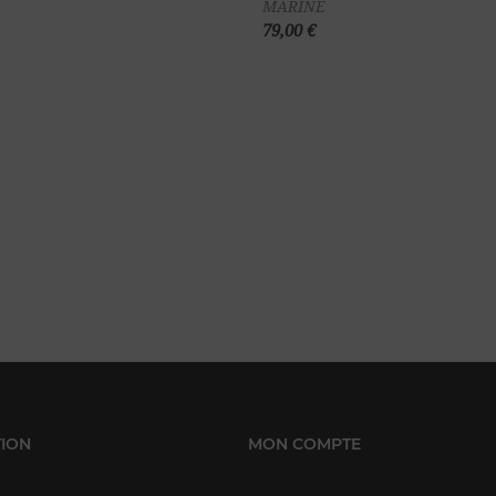
MARINE
panier
pa
79,00 €
ION
MON COMPTE