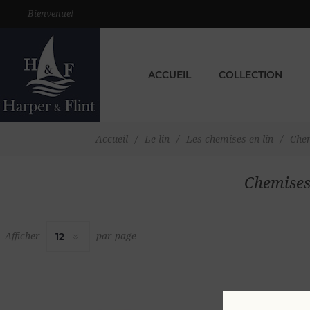
Bienvenue!
ACCUEIL
COLLECTION
Accueil
/
Le lin
/
Les chemises en lin
/
Chem
Chemises
Afficher
par page