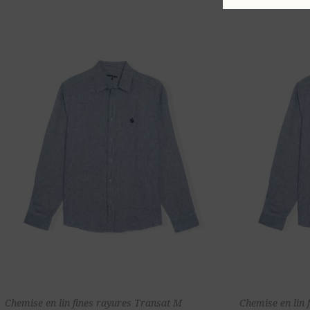
Ajouter au
Chemise en lin fines rayures Transat M
Chemise en lin