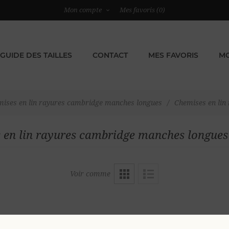
Mon compte
Mes favoris
(0)
GUIDE DES TAILLES
CONTACT
MES FAVORIS
MO
ises en lin rayures cambridge manches longues
/
Chemises en li
 en lin rayures cambridge manches longu
Voir comme