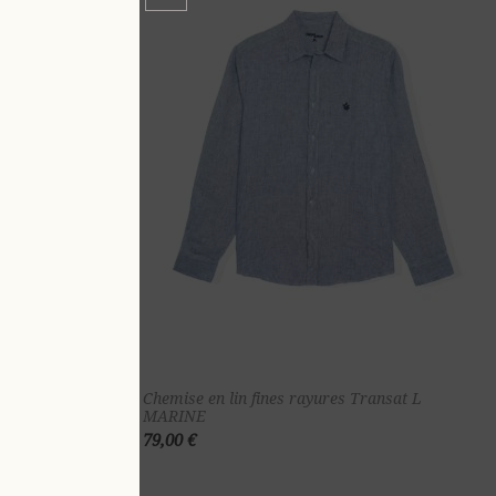
ter au
Ajouter au
ansat 4 XL
Chemise en lin fines rayures Transat L
MARINE
nier
panier
79,00 €