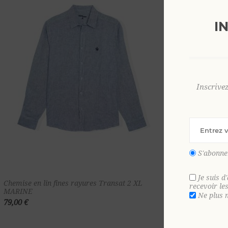
I
Inscrive
S'abonne
Je suis d
Ajouter au
Chemise en lin fines rayures Transat 2 XL
Chemise en lin 
recevoir le
MARINE
MARINE
Ne plus 
panier
79,00 €
79,00 €