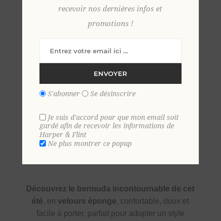
recevoir nos dernières infos et
promotions !
S
M
L
XL
2 XL
ENVOYER
S'abonner
Se désinscrire
Je suis d'accord pour que mon email soit
gardé afin de recevoir les informations de
Harper & Flint
Ne plus montrer ce popup
SKU:
35807
GTIN:
9306621025967
Découvrez le bermuda incontournable de cet
été
, en
velours éponge
, confortable, doux et
facile à porter, parfait pour adopter un style