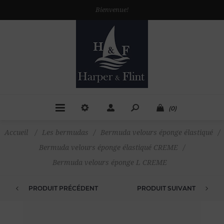
Bienvenue!
(0)
Accueil
/
Les bermudas
/
Bermuda velours éponge élastiqué
/
Bermuda velours éponge élastiqué CREME
/
Bermuda velours éponge L CREME
PRODUIT PRÉCÉDENT
PRODUIT SUIVANT