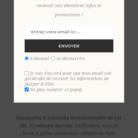
recevoir nos dernières infos et
promotions !
S
M
L
XL
2 XL
ENVOYER
S'abonner
Se désinscrire
Je suis d'accord pour que mon email soit
gardé afin de recevoir les informations de
Harper & Flint
Ne plus montrer ce popup
SKU:
35822
GTIN:
9306621026117
Découvrez le bermuda incontournable de cet
été
, en
velours éponge
, confortable, doux et
facile à porter, parfait pour adopter un style