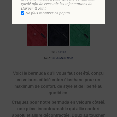
gardé afin de recevoir les informations de
Harper & Flint
S
M
L
XL
2 XL
Ne plus montrer ce popup
SKU:
36315
GTIN:
9306621031050
Voici le bermuda qu’il vous faut cet été, conçu
en velours côtelé coton élasthane pour un
maximum de confort, de style et de liberté au
quotidien.
Craquez pour notre bermuda en velours côtelé,
une pièce incontournable qui allie confort
absolu et allure décontractée. Doux au toucher