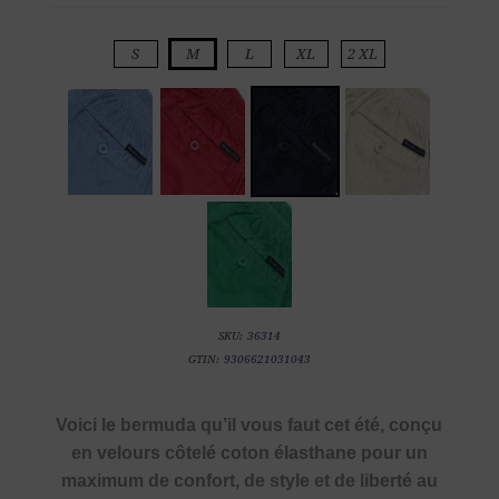
S
M
L
XL
2 XL
SKU:
36314
GTIN:
9306621031043
Voici le bermuda qu’il vous faut cet été, conçu
en velours côtelé coton élasthane pour un
maximum de confort, de style et de liberté au