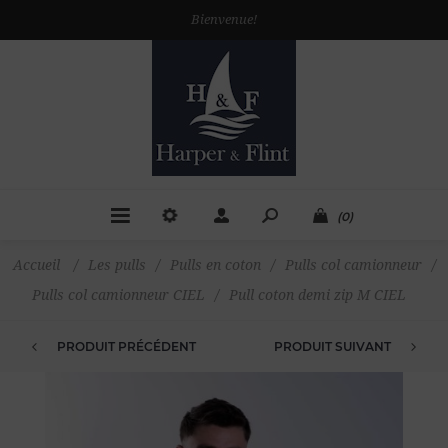
Bienvenue!
(0)
Accueil
/
Les pulls
/
Pulls en coton
/
Pulls col camionneur
/
Pulls col camionneur CIEL
/
Pull coton demi zip M CIEL
PRODUIT PRÉCÉDENT
PRODUIT SUIVANT