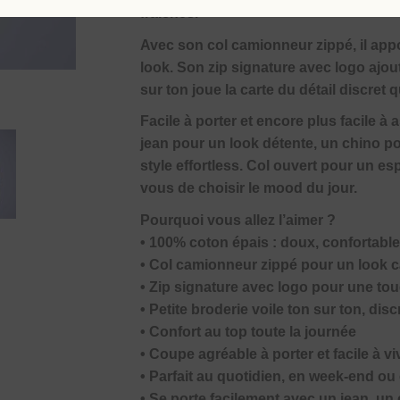
fraîches.
Avec son col camionneur zippé, il app
look. Son zip signature avec logo ajoute
sur ton joue la carte du détail discret qu
Facile à porter et encore plus facile à 
jean pour un look détente, un chino p
style effortless. Col ouvert pour un e
vous de choisir le mood du jour.
Pourquoi vous allez l’aimer ?
• 100% coton épais : doux, confortable
• Col camionneur zippé pour un look 
• Zip signature avec logo pour une to
• Petite broderie voile ton sur ton, dis
• Confort au top toute la journée
• Coupe agréable à porter et facile à vi
• Parfait au quotidien, en week-end ou 
• Se porte facilement avec un jean, un