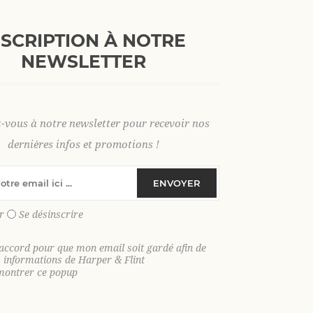
+
AJOUTER AU PANI
-
NSCRIPTION À NOTRE
NEWSLETTER
S
M
L
XL
2 XL
3 X
z-vous à notre newsletter pour recevoir nos
dernières infos et promotions !
SKU:
35416
ENVOYER
GTIN:
9306621022058
r
Se désinscrire
Le pull col camionneur qui coche toute
coton épais, parfait pour vous accomp
'accord pour que mon email soit gardé afin de
s informations de Harper & Flint
Adoptez notre pull col camionneur en 1
montrer ce popup
confort, allure casual et petits détails
sensation douce et agréable tout en ga