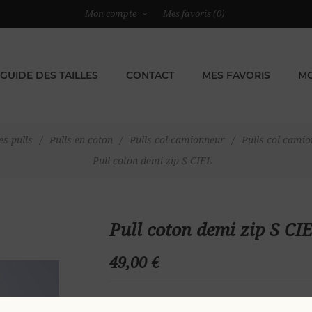
Mon compte
Mes favoris
(0)
GUIDE DES TAILLES
CONTACT
MES FAVORIS
MO
es pulls
/
Pulls en coton
/
Pulls col camionneur
/
Pulls col cami
Pull coton demi zip S CIEL
Pull coton demi zip S CI
49,00 €