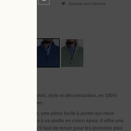
ER
Ajouter aux favoris
L
4 XL
s les cases : confort, style et décontraction, en 100%
agner au quotidien.
00% coton épais, une pièce facile à porter qui mixe
 bien pensés. Grâce à sa maille en coton épais, il offre une
rdant juste ce qu’il faut de tenue pour les journées plus