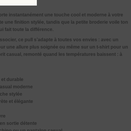
orte instantanément une touche cool et moderne à votre
 une finition stylée, tandis que la petite broderie voile ton
i fait toute la différence.
associer, ce pull s’adapte à toutes vos envies : avec un
our une allure plus soignée ou même sur un t-shirt pour un
sprit casual, remonté quand les températures baissent : à
 et durable
casual moderne
uche stylée
crète et élégante
vre
en sortie détente
 chino ou un pantalon casual