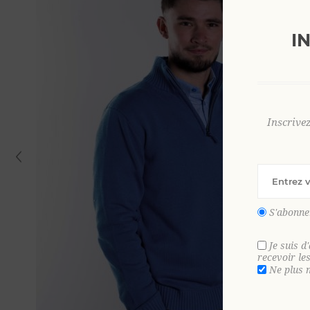
I
Inscrive
S'abonne
Je suis d
recevoir le
Ne plus 