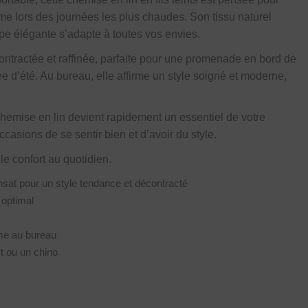
me lors des journées les plus chaudes. Son tissu naturel
upe élégante s’adapte à toutes vos envies.
ontractée et raffinée, parfaite pour une promenade en bord de
e d’été. Au bureau, elle affirme un style soigné et moderne,
e chemise en lin devient rapidement un essentiel de votre
ccasions de se sentir bien et d’avoir du style.
 le confort au quotidien.
ransat pour un style tendance et décontracté
 optimal
mme au bureau
rt ou un chino