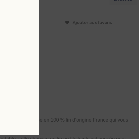
ER
Ajouter aux favoris
L
4 XL
at de notre
chemise en
100 % lin d’origine France
qui vous
rtable, cette chemise en lin en fils teints est pensée pour