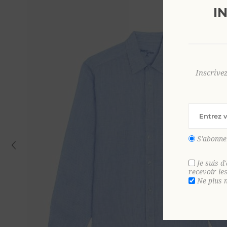
I
Inscrive
S'abonne
Je suis d
recevoir le
Ne plus 