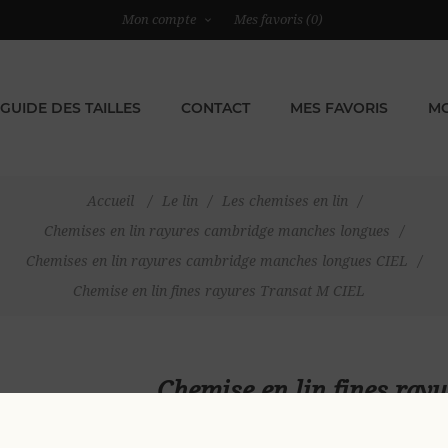
Mon compte
Mes favoris
(0)
GUIDE DES TAILLES
CONTACT
MES FAVORIS
MO
Accueil
/
Le lin
/
Les chemises en lin
/
Chemises en lin rayures cambridge manches longues
/
Chemises en lin rayures cambridge manches longues CIEL
/
Chemise en lin fines rayures Transat M CIEL
Chemise en lin fines ray
79,00 €