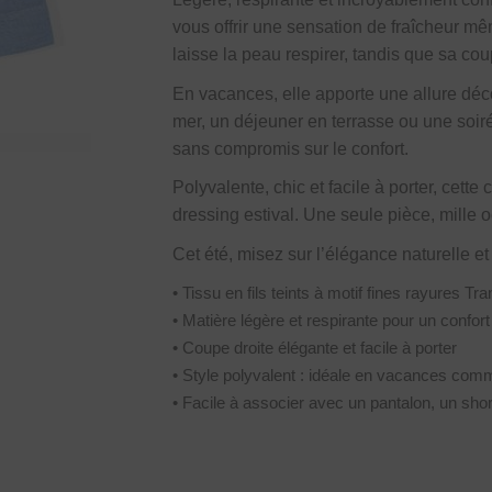
vous offrir une sensation de fraîcheur mê
laisse la peau respirer, tandis que sa co
En vacances, elle apporte une allure déc
mer, un déjeuner en terrasse ou une soiré
sans compromis sur le confort.
Polyvalente, chic et facile à porter, cett
dressing estival. Une seule pièce, mille o
Cet été, misez sur l’élégance naturelle et
• Tissu en fils teints à motif fines rayures T
• Matière légère et respirante pour un confort
• Coupe droite élégante et facile à porter
• Style polyvalent : idéale en vacances co
• Facile à associer avec un pantalon, un sho