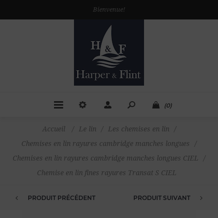
Bienvenue!
(0)
Accueil
/
Le lin
/
Les chemises en lin
/
Chemises en lin rayures cambridge manches longues
/
Chemises en lin rayures cambridge manches longues CIEL
/
Chemise en lin fines rayures Transat S CIEL
PRODUIT PRÉCÉDENT
PRODUIT SUIVANT