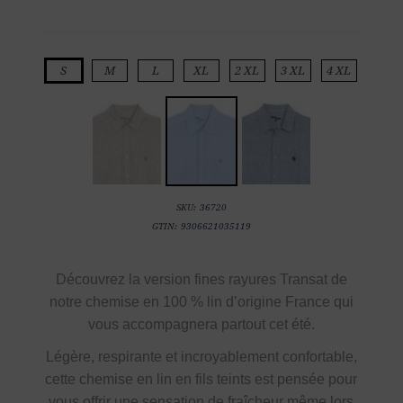
S
M
L
XL
2 XL
3 XL
4 XL
SKU:
36720
GTIN:
9306621035119
Découvrez la
version fines rayures Transat de
notre
chemise en
100 % lin d’origine France
qui
vous accompagnera partout cet été.
Légère, respirante et incroyablement confortable,
cette chemise en lin en fils teints est pensée pour
vous offrir une sensation de fraîcheur même lors