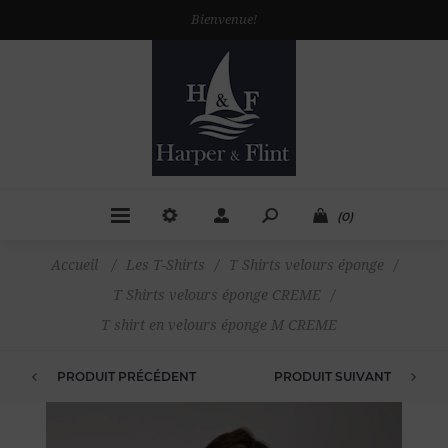
Bienvenue!
(0)
Accueil
/
Les T-Shirts
/
T Shirts velours éponge
/
T Shirts velours éponge CREME
/
T shirt en velours éponge M CREME
PRODUIT PRÉCÉDENT
PRODUIT SUIVANT