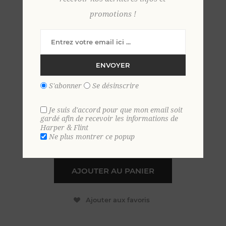
promotions !
T shirt en velours éponge M
CREME
ENVOYER
45,00 €
S'abonner
Se désinscrire
EN STOCK
Je suis d'accord pour que mon email soit
gardé afin de recevoir les informations de
Harper & Flint
Ne plus montrer ce popup
+
-
AJOUTER AU PANIER
Ajouter aux favoris