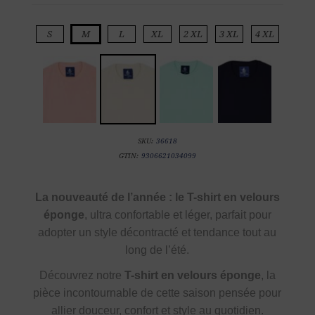
S
M
L
XL
2 XL
3 XL
4 XL
SKU:
36618
GTIN:
9306621034099
La nouveauté de l’année : le T-shirt en velours
éponge
, ultra confortable et léger, parfait pour
adopter un style décontracté et tendance tout au
long de l’été.
Découvrez notre
T-shirt en velours éponge
, la
pièce incontournable de cette saison pensée pour
allier douceur, confort et style au quotidien.