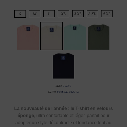
S
M
L
XL
2 XL
3 XL
4 XL
SKU:
36546
GTIN:
9306621033375
La nouveauté de l’année : le T-shirt en velours
éponge
, ultra confortable et léger, parfait pour
adopter un style décontracté et tendance tout au