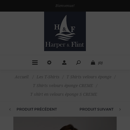
Bienvenue!
(0)
Accueil
/
Les T-Shirts
/
T Shirts velours éponge
/
T Shirts velours éponge CREME
/
T shirt en velours éponge S CREME
PRODUIT PRÉCÉDENT
PRODUIT SUIVANT