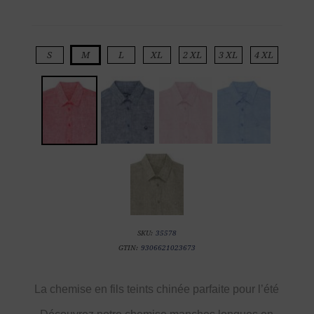
S
M
L
XL
2 XL
3 XL
4 XL
SKU:
35578
GTIN:
9306621023673
La chemise en fils teints chinée parfaite pour l’été