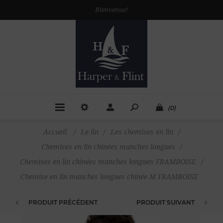
Bienvenue!
(0)
Accueil
/
Le lin
/
Les chemises en lin
/
Chemises en lin chinées manches longues
/
Chemises en lin chinées manches longues FRAMBOISE
/
Chemise en lin manches longues chinée M FRAMBOISE
PRODUIT PRÉCÉDENT
PRODUIT SUIVANT