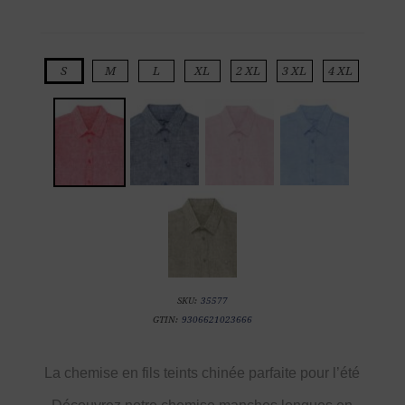
S
M
L
XL
2 XL
3 XL
4 XL
SKU:
35577
GTIN:
9306621023666
La chemise en fils teints chinée parfaite pour l’été