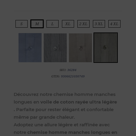
S
M
L
XL
2 XL
3 XL
4 XL
SKU:
36284
GTIN:
9306621030749
Découvrez notre chemise homme manches
longues en
voile de coton rayée ultra légère
.
Parfaite pour rester élégant et confortable
même par grande chaleur.
Adoptez une allure légère et raffinée avec
notre
chemise homme manches longues en