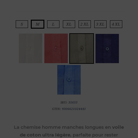
S
M
L
XL
2 XL
3 XL
4 XL
SKU:
35655
GTIN:
9306621024441
La chemise homme manches longues en
voile
de coton ultra légère
, parfaite pour rester