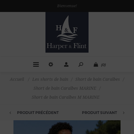
Bienvenue!
(0)
Accueil
/
Les shorts de bain
/
Short de bain Caraïbes
/
Short de bain Caraïbes MARINE
/
Short de bain Caraïbes M MARINE
PRODUIT PRÉCÉDENT
PRODUIT SUIVANT