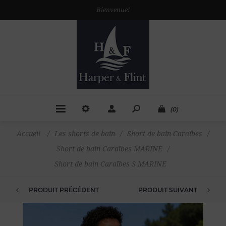
Bienvenue!
(0)
Accueil
/
Les shorts de bain
/
Short de bain Caraïbes
/
Short de bain Caraïbes MARINE
/
Short de bain Caraïbes S MARINE
PRODUIT PRÉCÉDENT
PRODUIT SUIVANT