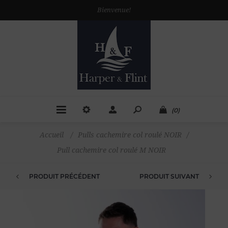
Bienvenue!
(0)
Accueil
/
Pulls cachemire col roulé NOIR
/
Pull cachemire col roulé M NOIR
PRODUIT PRÉCÉDENT
PRODUIT SUIVANT