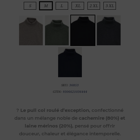
S
M
L
XL
2 XL
3 XL
SKU:
36853
GTIN:
9306621036444
?
Le pull col roulé d’exception
, confectionné
dans un mélange noble de
cachemire (80%) et
laine mérinos (20%)
, pensé pour offrir
douceur, chaleur et élégance intemporelle.