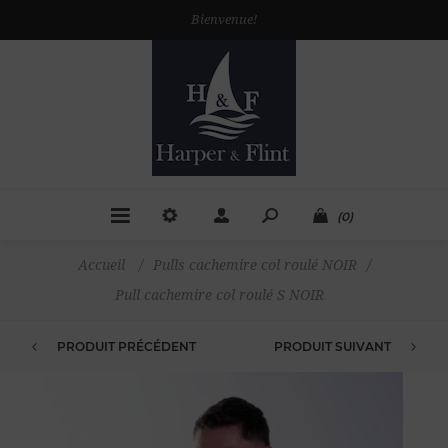
Bienvenue!
(0)
Accueil
/
Pulls cachemire col roulé NOIR
/
Pull cachemire col roulé S NOIR
PRODUIT PRÉCÉDENT
PRODUIT SUIVANT