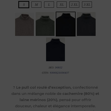
S
M
L
XL
2 XL
3 XL
SKU:
36852
GTIN:
9306621036437
?
Le pull col roulé d’exception
, confectionné
dans un mélange noble de
cachemire (80%) et
laine mérinos (20%)
, pensé pour offrir
douceur, chaleur et élégance intemporelle.