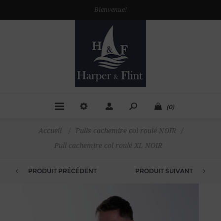
Bienvenue!
(0)
Accueil
/
Pulls cachemire col roulé NOIR
/
Pull cachemire col roulé XL NOIR
PRODUIT PRÉCÉDENT
PRODUIT SUIVANT