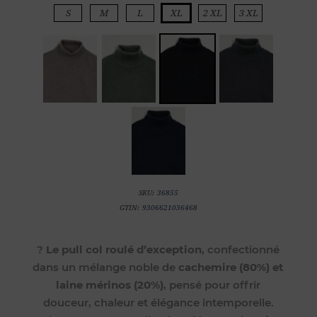
S
M
L
XL
2 XL
3 XL
SKU:
36855
GTIN:
9306621036468
?
Le pull col roulé d’exception
, confectionné
dans un mélange noble de
cachemire (80%) et
laine mérinos (20%)
, pensé pour offrir
douceur, chaleur et élégance intemporelle.