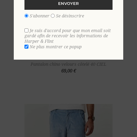
ENVOYER
S'abonner
Se désinscrire
Je suis d'accord pour que mon email soit
gardé afin de recevoir les informations de
Harper & Flint
Ne plus montrer ce popup
Pantalon chino velours côtelé 40 CIEL
69,00 €