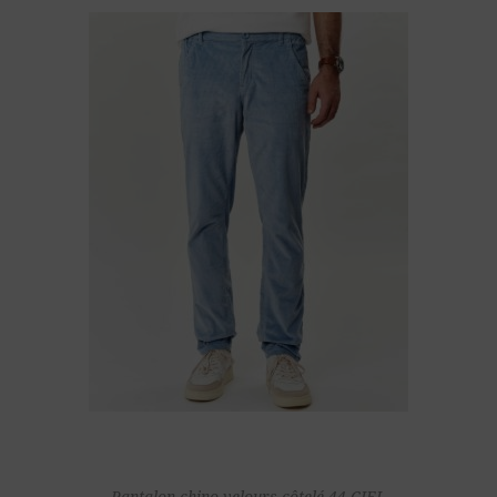
Pantalon chino velours côtelé 44 CIEL