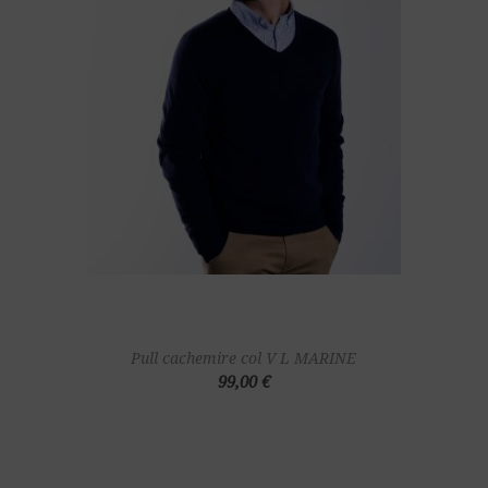
Pull cachemire col V L MARINE
99,00 €