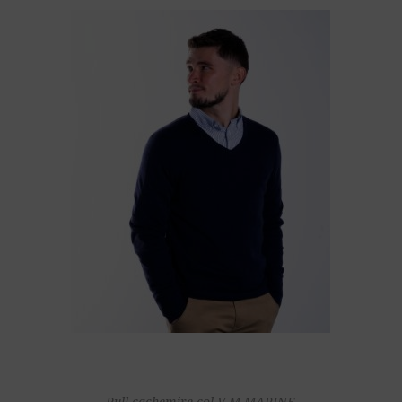
Pull cachemire col V M MARINE