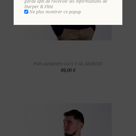
gardé afin de recevoir les informations de
Harper & Flint
Ne plus montrer ce popup
Pull cachemire col V 3 XL MARINE
99,00 €