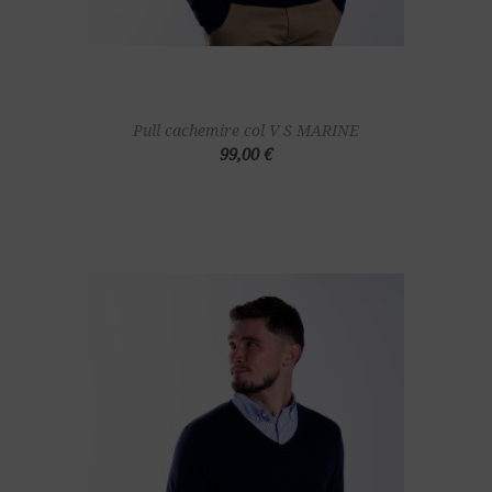
Pull cachemire col V S MARINE
99,00 €