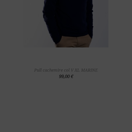
Pull cachemire col V XL MARINE
99,00 €