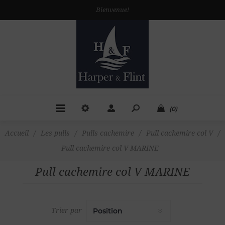
Bienvenue!
(0)
Accueil
/
Les pulls
/
Pulls cachemire
/
Pull cachemire col V
/
Pull cachemire col V MARINE
Pull cachemire col V MARINE
Trier par