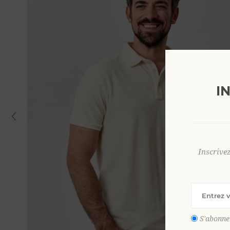
I
Inscrive
S'abonne