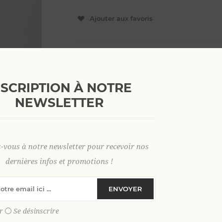
Ajouter aux favoris
S
L
XL
2 XL
3 XL
4 X
NSCRIPTION À NOTRE
NEWSLETTER
SKU:
35745
GTIN:
9306621025349
z-vous à notre newsletter pour recevoir nos
dernières infos et promotions !
Découvrez notre polo en
velours épong
décontracté tout au long de l’été.
ENVOYER
Craquez pour notre
polo en velours ép
douceur et style au quotidien. Confection
r
Se désinscrire