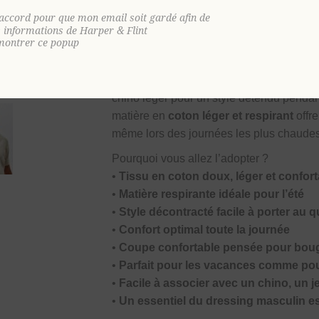
porter, il procure une sensation de légèr
'accord pour que mon email soit gardé afin de
et sa matière naturelle en font un indispen
s informations de Harper & Flint
confortable et tendance. Un polo facile 
montrer ce popup
Grâce à sa
coupe confortable et décon
Portez-le avec un pantalon chino pour u
chino léger pour un style détendu penda
matière en
coton léger et respirant
offre
même lors des journées les plus chaude
Pourquoi vous allez l’adopter ?
•
Tissu en coton doux, léger et confor
•
Matière respirante idéale pour l’été
•
Style décontracté facile à porter au q
•
Confort optimal toute la journée
•
Coupe confortable pensée pour boug
•
Parfait pour les vacances comme pou
•
Facile à associer avec un chino, un j
•
Un essentiel du dressing masculin es