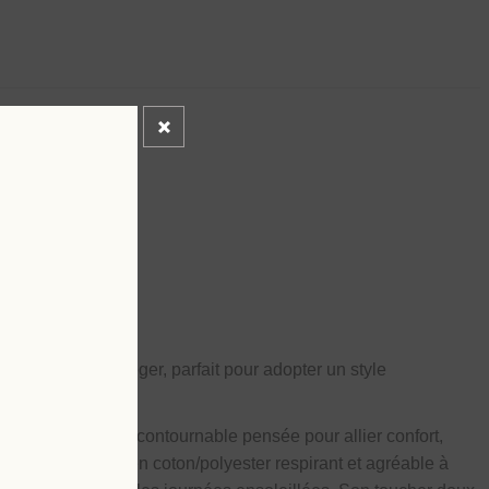
L
e
, confortable et léger, parfait pour adopter un style
onge
, une pièce incontournable pensée pour allier confort,
né dans un tissu en coton/polyester respirant et agréable à