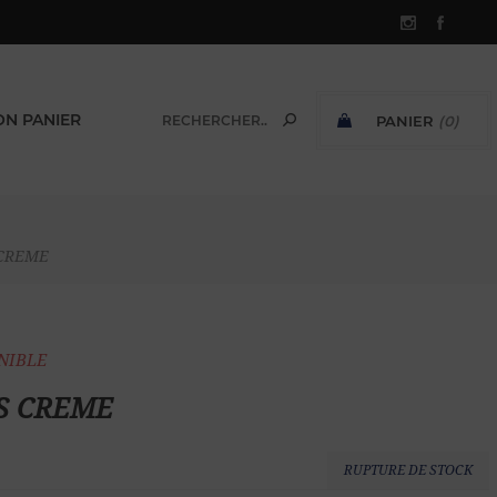
N PANIER
PANIER
(0)
SOUS-TOTAL:
S CREME
ONIBLE
i S CREME
RUPTURE DE STOCK