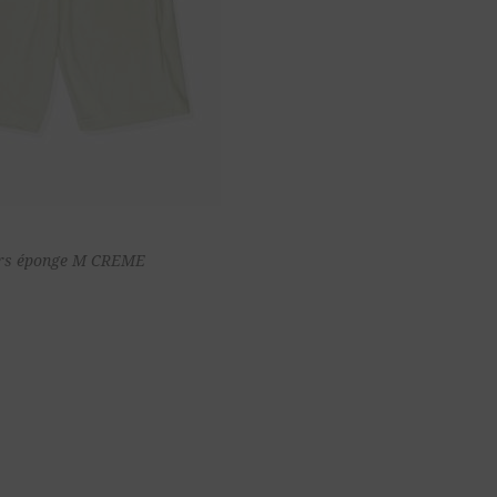
Ajouter au
rs éponge M CREME
panier