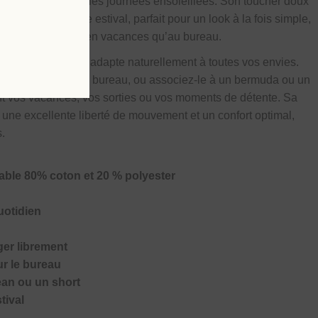
eté idéale pendant les journées ensoleillées. Son toucher doux
sable du vestiaire estival, parfait pour un look à la fois simple,
à porter aussi bien en vacances qu’au bureau.
tractée
, ce polo s’adapte naturellement à toutes vos envies.
ne allure casual au bureau, ou associez-le à un bermuda ou un
nt vos vacances, vos sorties ou vos moments de détente. Sa
 une excellente liberté de mouvement et un confort optimal,
s.
table 80% coton et 20 % polyester
uotidien
er librement
r le bureau
ean ou un short
tival