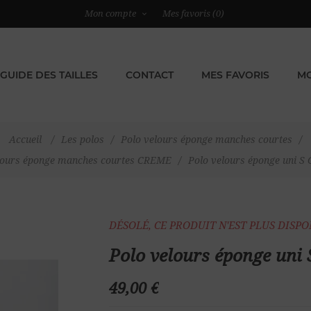
Mon compte
Mes favoris
(0)
GUIDE DES TAILLES
CONTACT
MES FAVORIS
MO
Accueil
/
Les polos
/
Polo velours éponge manches courtes
/
lours éponge manches courtes CREME
/
Polo velours éponge uni 
DÉSOLÉ, CE PRODUIT N'EST PLUS DISP
Polo velours éponge un
49,00 €