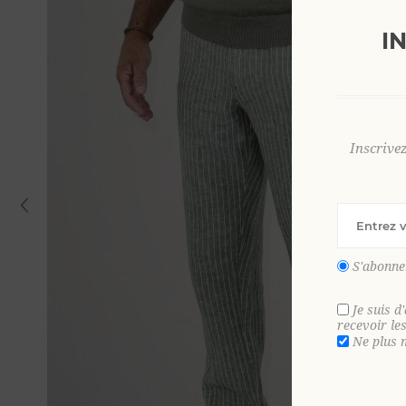
I
Inscrive
S'abonne
Je suis d
recevoir le
Ne plus 