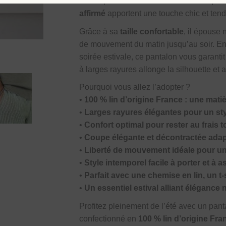
idéale pour rester à l’aise même lorsque
affirmé
apportent une touche chic et tenda
Grâce à sa
taille confortable
, il épouse 
de mouvement du matin jusqu’au soir. En
soirée estivale, ce pantalon vous garanti
à larges rayures allonge la silhouette et
Pourquoi vous allez l’adopter ?
•
100 % lin d’origine France : une matiè
•
Larges rayures élégantes pour un styl
•
Confort optimal pour rester au frais t
•
Coupe élégante et décontractée ad
•
Liberté de mouvement idéale pour u
•
Style intemporel facile à porter et à a
•
Parfait avec une chemise en lin, un t-
•
Un essentiel estival alliant élégance 
Profitez pleinement de l’été avec un pan
confectionné en
100 % lin d’origine Fra