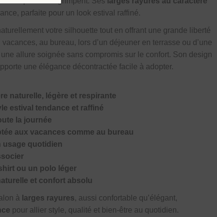
 les températures grimpent. Ses
larges rayures au caractère
nce, parfaite pour un look estival raffiné.
naturellement votre silhouette tout en offrant une grande liberté
 vacances, au bureau, lors d’un déjeuner en terrasse ou d’une
t une allure soignée sans compromis sur le confort. Son design
 apporte une élégance décontractée facile à adopter.
re naturelle, légère et respirante
e estival tendance et raffiné
oute la journée
aptée aux vacances comme au bureau
n usage quotidien
ssocier
shirt ou un polo léger
naturelle et confort absolu
talon à
larges rayures
, aussi confortable qu’élégant,
nce
pour allier style, qualité et bien-être au quotidien.