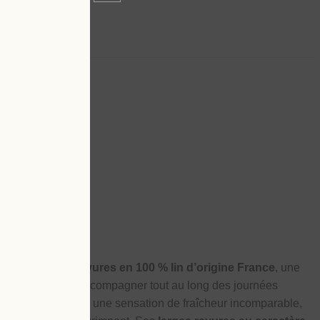
 confortable
ntalon à
larges rayures en 100 % lin d’origine France
, une
ensée pour vous accompagner tout au long des journées
irant, le lin procure une sensation de fraîcheur incomparable,