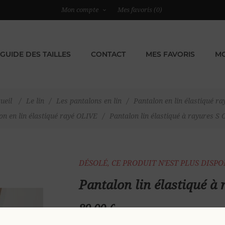
Mon compte
Mes favoris
(0)
GUIDE DES TAILLES
CONTACT
MES FAVORIS
MO
ueil
/
Le lin
/
Les pantalons en lin
/
Pantalon en lin élastiqué ra
on en lin élastiqué rayé OLIVE
/
Pantalon lin élastiqué à rayures S
DÉSOLÉ, CE PRODUIT N'EST PLUS DISP
Pantalon lin élastiqué à
89,00 €