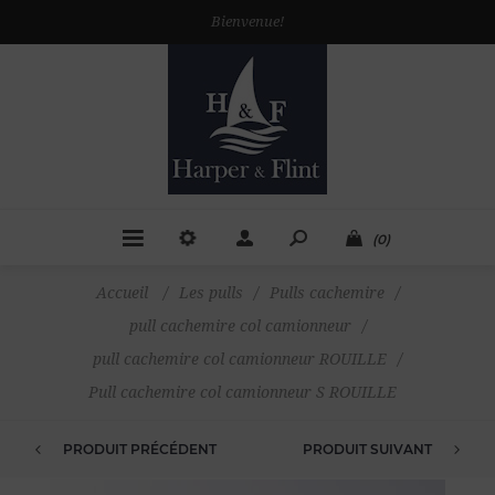
Bienvenue!
(0)
Accueil
/
Les pulls
/
Pulls cachemire
/
pull cachemire col camionneur
/
pull cachemire col camionneur ROUILLE
/
Pull cachemire col camionneur S ROUILLE
PRODUIT PRÉCÉDENT
PRODUIT SUIVANT