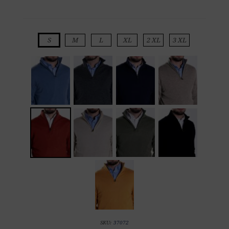
S
M
L
XL
2 XL
3 XL
SKU:
37072