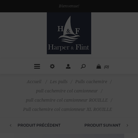
Bienvenue!
(0)
Accueil
/
Les pulls
/
Pulls cachemire
/
pull cachemire col camionneur
/
pull cachemire col camionneur ROUILLE
/
Pull cachemire col camionneur XL ROUILLE
PRODUIT PRÉCÉDENT
PRODUIT SUIVANT