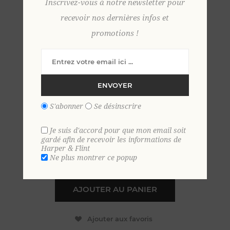
Inscrivez-vous à notre newsletter pour
recevoir nos dernières infos et
promotions !
Pull cachemire col
camionneur XL ROUILLE
ENVOYER
99,00 €
S'abonner
Se désinscrire
EN STOCK
Je suis d'accord pour que mon email soit
gardé afin de recevoir les informations de
Harper & Flint
+
Ne plus montrer ce popup
-
AJOUTER AU PANIER
Ajouter aux favoris