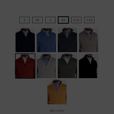
S
M
L
XL
2 XL
3 XL
SKU:
37075