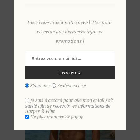
Inscrivez-vous à notre newsletter pour
Short de bain Caraïbes 2 XL KAKI
recevoir nos dernières infos et
39,00 €
promotions !
ENVOYER
S'abonner
Se désinscrire
Je suis d'accord pour que mon email soit
gardé afin de recevoir les informations de
Harper & Flint
Ne plus montrer ce popup