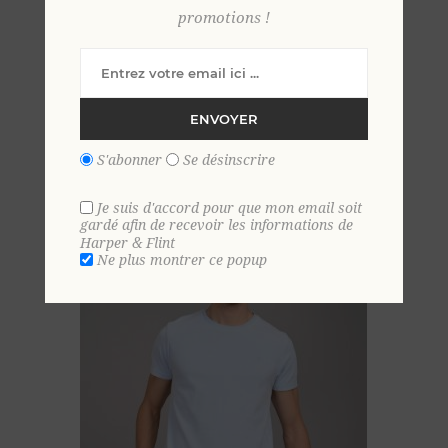
promotions !
T shirt en velours éponge 2 XL GLACIER
45,00 €
ENVOYER
S'abonner
Se désinscrire
Je suis d'accord pour que mon email soit
gardé afin de recevoir les informations de
Harper & Flint
Ne plus montrer ce popup