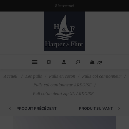
Bienvenue!
(0)
Accueil
/
Les pulls
/
Pulls en coton
/
Pulls col camionneur
/
Pulls col camionneur ARDOISE
/
Pull coton demi zip XL ARDOISE
PRODUIT PRÉCÉDENT
PRODUIT SUIVANT