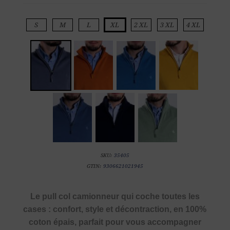
S
M
L
XL
2 XL
3 XL
4 XL
SKU:
35405
GTIN:
9306621021945
Le pull col camionneur qui coche toutes les
cases : confort, style et décontraction, en 100%
coton épais, parfait pour vous accompagner