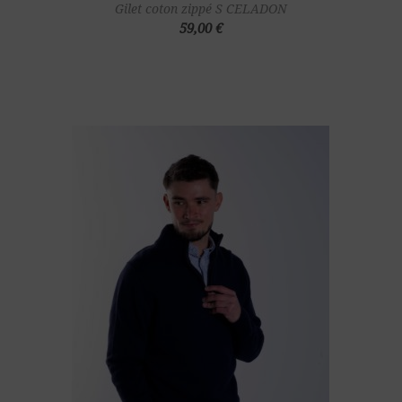
Gilet coton zippé S CELADON
59,00 €