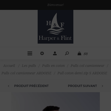
Bienvenue!
(0)
Accueil
/
Les pulls
/
Pulls en coton
/
Pulls col camionneur
/
Pulls col camionneur ARDOISE
/
Pull coton demi zip S ARDOISE
PRODUIT PRÉCÉDENT
PRODUIT SUIVANT