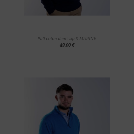
Pull coton demi zip S MARINE
49,00 €