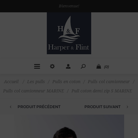
Bienvenue!
(0)
Accueil
/
Les pulls
/
Pulls en coton
/
Pulls col camionneur
/
Pulls col camionneur MARINE
/
Pull coton demi zip S MARINE
PRODUIT PRÉCÉDENT
PRODUIT SUIVANT