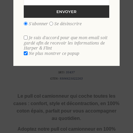
ENVOYER
S'abonner
Se désinscrire
Je suis d'accord pour que mon email soit
gardé afin de recevoir les informations de
Harper & Flint
Ne plus montrer ce popup
SKU:
35437
GTIN:
9306621022263
Le pull col camionneur qui coche toutes les
cases : confort, style et décontraction, en 100%
coton épais, parfait pour vous accompagner
au quotidien.
Adoptez notre pull col camionneur en 100%