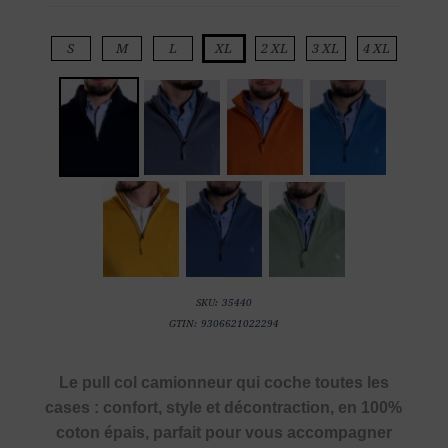
S
M
L
XL
2 XL
3 XL
4 XL
SKU:
35440
GTIN:
9306621022294
Le pull col camionneur qui coche toutes les
cases : confort, style et décontraction, en 100%
coton épais, parfait pour vous accompagner