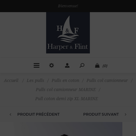
Bienvenue!
(0)
Accueil
/
Les pulls
/
Pulls en coton
/
Pulls col camionneur
/
Pulls col camionneur MARINE
/
Pull coton demi zip XL MARINE
PRODUIT PRÉCÉDENT
PRODUIT SUIVANT