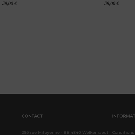
59,00 €
59,00 €
panier
CONTACT
INFORMAT
295 rue Mitoyenne - BE 4840 Welkenraedt
Conditions 