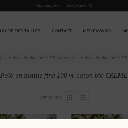
Mon compte
Mes favoris
(0)
GUIDE DES TAILLES
CONTACT
MES FAVORIS
MO
os
/
Polo en maille fine 100 % coton bio
/
Polo en maille fine 100 
Polo en maille fine 100 % coton bio CREME
Voir comme