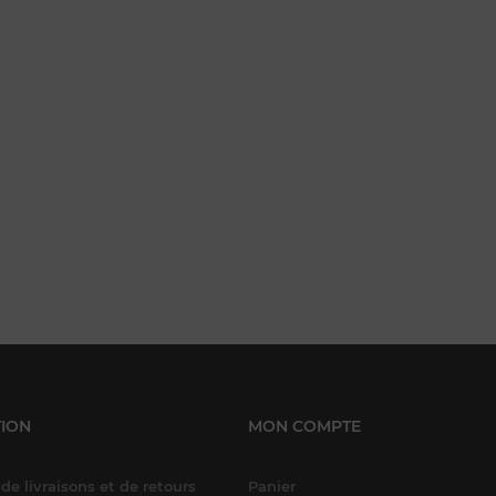
panier
ION
MON COMPTE
de livraisons et de retours
Panier