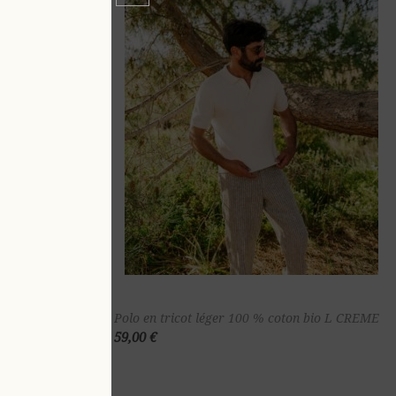
ter au
Ajouter au
 bio 4 XL
Polo en tricot léger 100 % coton bio L CREME
59,00 €
nier
panier