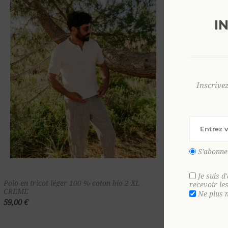
I
Inscrive
S'abonne
Je suis d
Ajouter au
Polo en tricot léger 100 % coton bio 2 XL
Polo en tricot 
recevoir le
CREME
CREME
Ne plus 
panier
59,00 €
59,00 €